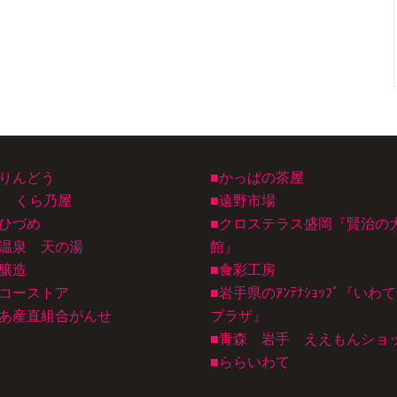
宿りんどう
■かっぱの茶屋
B くら乃屋
■遠野市場
のひづめ
■クロステラス盛岡『賢治の
鹿温泉 天の湯
館』
醸造
■食彩工房
クコーストア
■岩手県のｱﾝﾃﾅｼｮｯﾌﾟ『いわ
ぴあ産直組合がんせ
プラザ』
■青森 岩手 ええもんショ
■
ららいわて