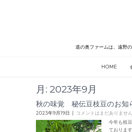
コ
ン
テ
ン
ツ
へ
道の奥ファームは、遠野の
ス
キ
ッ
HOME
プ
月:
2023年9月
秋の味覚 秘伝豆枝豆のお知
2023年9月19日
|
コメントはまだありませ
今年も枝豆
ておりま