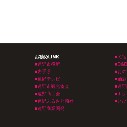
お勧めLINK
■民
■遠野市役所
■B&
■岩手県
■お
■遠野テレビ
■踊
■遠野市観光協会
■遠野
■遠野商工会
■キ
■遠野ふるさと商社
■と
■遠野商業開発