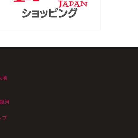
大地
て銀河
ップ