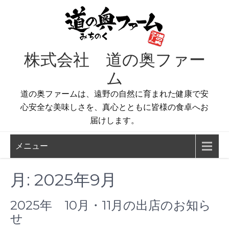
コ
ン
テ
ン
株式会社 道の奥ファー
ツ
へ
ム
ス
道の奥ファームは、遠野の自然に育まれた健康で安
キ
心安全な美味しさを、真心とともに皆様の食卓へお
ッ
届けします。
プ
メニュー
月:
2025年9月
2025年 10月・11月の出店のお知ら
せ