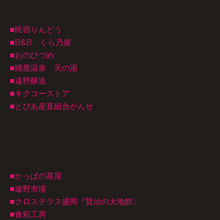
■民宿りんどう
■B&B くら乃屋
■おのひづめ
■踊鹿温泉 天の湯
■遠野醸造
■キクコーストア
■とぴあ産直組合がんせ
■かっぱの茶屋
■遠野市場
■クロステラス盛岡『賢治の大地館』
■食彩工房